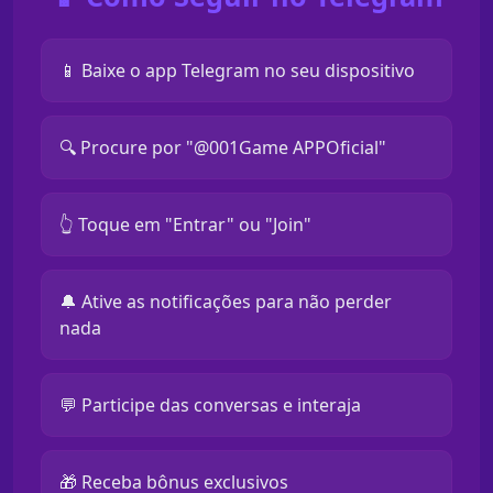
📱 Baixe o app Telegram no seu dispositivo
🔍 Procure por "@001Game APPOficial"
👆 Toque em "Entrar" ou "Join"
🔔 Ative as notificações para não perder
nada
💬 Participe das conversas e interaja
🎁 Receba bônus exclusivos