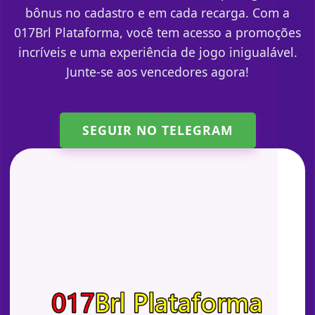
bônus no cadastro e em cada recarga. Com a
017Brl Plataforma, você tem acesso a promoções
incríveis e uma experiência de jogo inigualável.
Junte-se aos vencedores agora!
SEGUIR NO TELEGRAM