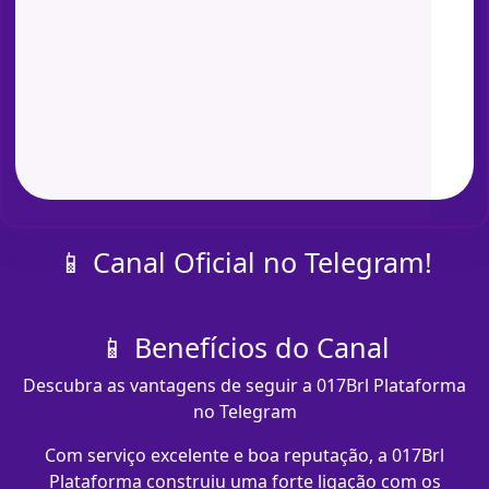
📱 Canal Oficial no Telegram!
📱 Benefícios do Canal
Descubra as vantagens de seguir a 017Brl Plataforma
no Telegram
Com serviço excelente e boa reputação, a 017Brl
Plataforma construiu uma forte ligação com os