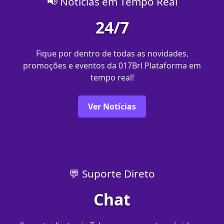
📢 Notícias em Tempo Real
24/7
Fique por dentro de todas as novidades,
promoções e eventos da 017Brl Plataforma em
tempo real!
Ver Notícias
💬 Suporte Direto
Chat