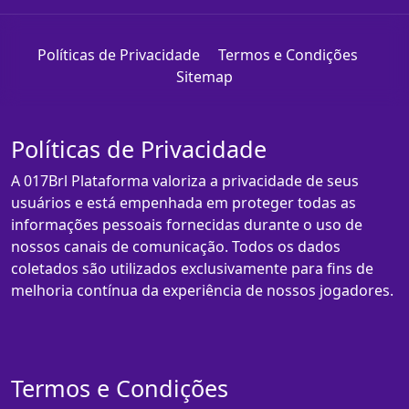
Políticas de Privacidade
Termos e Condições
Sitemap
Políticas de Privacidade
A 017Brl Plataforma valoriza a privacidade de seus
usuários e está empenhada em proteger todas as
informações pessoais fornecidas durante o uso de
nossos canais de comunicação. Todos os dados
coletados são utilizados exclusivamente para fins de
melhoria contínua da experiência de nossos jogadores.
Termos e Condições