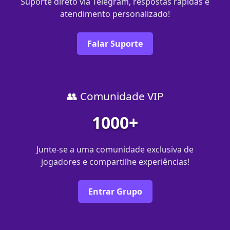
Suporte direto via Telegram, respostas rápidas e
atendimento personalizado!
Falar Suporte
👥 Comunidade VIP
1000+
Junte-se a uma comunidade exclusiva de
jogadores e compartilhe experiências!
Entrar Grupo