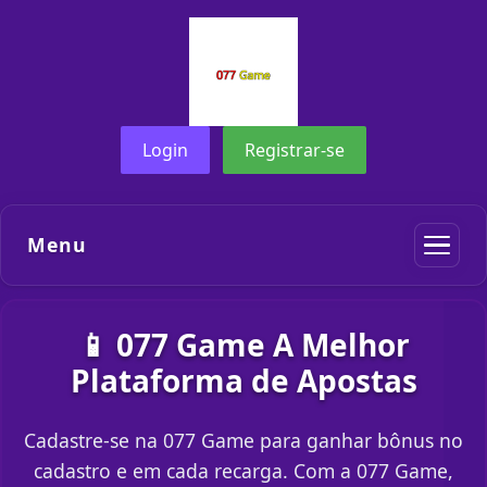
Login
Registrar-se
Menu
📱 077 Game A Melhor
Plataforma de Apostas
Cadastre-se na 077 Game para ganhar bônus no
cadastro e em cada recarga. Com a 077 Game,