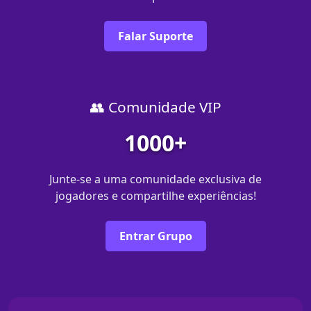
Falar Suporte
👥 Comunidade VIP
1000+
Junte-se a uma comunidade exclusiva de
jogadores e compartilhe experiências!
Entrar Grupo