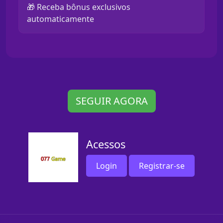
🎁 Receba bônus exclusivos
automaticamente
SEGUIR AGORA
Acessos
Login
Registrar-se