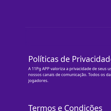
Políticas de Privacida
A 11Pg APP valoriza a privacidade de seus 
nossos canais de comunicação. Todos os dad
jogadores.
Termos e Condições