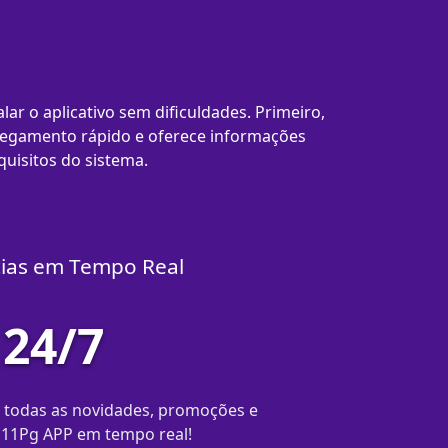
ar o aplicativo sem dificuldades. Primeiro,
arregamento rápido e oferece informações
quisitos do sistema.
cias em Tempo Real
24/7
e todas as novidades, promoções e
 11Pg APP em tempo real!