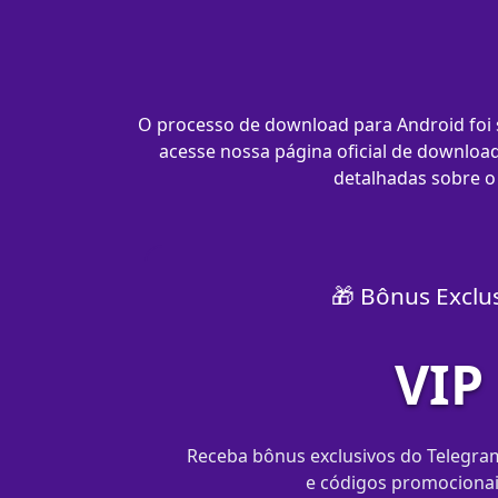
O processo de download para Android foi si
acesse nossa página oficial de download
detalhadas sobre o 
🎁 Bônus Exclu
VIP
Receba bônus exclusivos do Telegra
e códigos promocionai