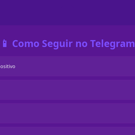
📱 Como Seguir no Telegram
ositivo