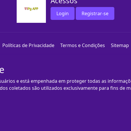
Acessos
Login
Registrar-se
Políticas de Privacidade
Termos e Condições
Sitemap
de
usuários e está empenhada em proteger todas as informaçõ
os coletados são utilizados exclusivamente para fins de m