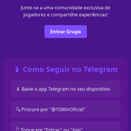
Junte-se a uma comunidade exclusiva de
jogadores e compartilhe experiências!
Entrar Grupo
📱 Como Seguir no Telegram
📱 Baixe o app Telegram no seu dispositivo
🔍 Procure por "@15WinOficial"
👆 Toque em "Entrar" ou "Join"