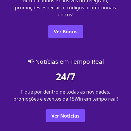
Receba bônus exclusivos do Telegram,
promoções especiais e códigos promocionais
únicos!
Ver Bônus
📢 Notícias em Tempo Real
24/7
Fique por dentro de todas as novidades,
promoções e eventos da 15Win em tempo real!
Ver Notícias