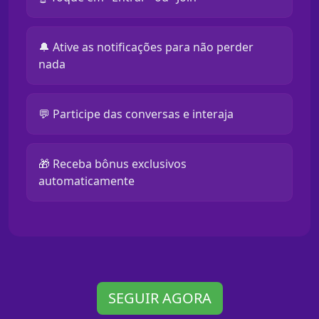
🔔 Ative as notificações para não perder
nada
💬 Participe das conversas e interaja
🎁 Receba bônus exclusivos
automaticamente
SEGUIR AGORA