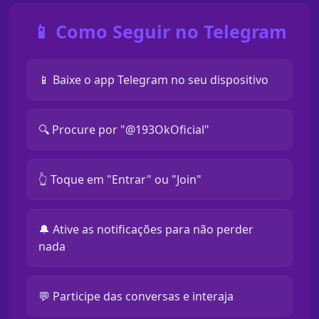
📱 Como Seguir no Telegram
📱 Baixe o app Telegram no seu dispositivo
🔍 Procure por "@193OkOficial"
👆 Toque em "Entrar" ou "Join"
🔔 Ative as notificações para não perder
nada
💬 Participe das conversas e interaja