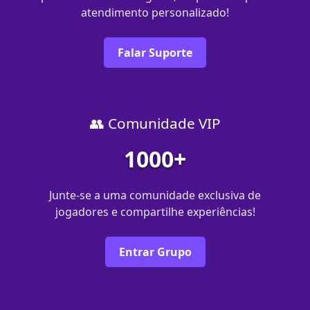
atendimento personalizado!
Falar Suporte
👥 Comunidade VIP
1000+
Junte-se a uma comunidade exclusiva de
jogadores e compartilhe experiências!
Entrar Grupo