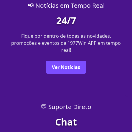
📢 Notícias em Tempo Real
24/7
Fique por dentro de todas as novidades,
promoções e eventos da 1977Win APP em tempo
real!
Ver Notícias
💬 Suporte Direto
Chat