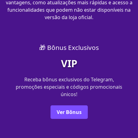
vantagens, como atualizações mais rápidas e acesso a
funcionalidades que podem não estar disponíveis na
versão da loja oficial.
🎁 Bônus Exclusivos
VIP
Receba bônus exclusivos do Telegram,
promoções especiais e códigos promocionais
únicos!
Ver Bônus