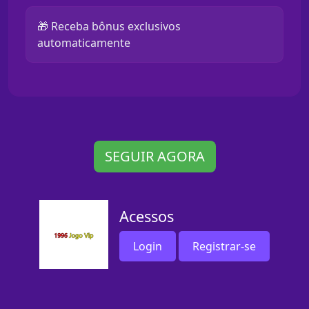
🎁 Receba bônus exclusivos
automaticamente
SEGUIR AGORA
Acessos
Login
Registrar-se