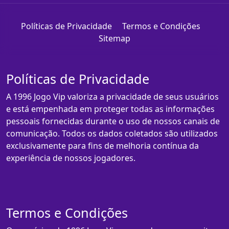
Políticas de Privacidade
Termos e Condições
Sitemap
Políticas de Privacidade
A 1996 Jogo Vip valoriza a privacidade de seus usuários
e está empenhada em proteger todas as informações
pessoais fornecidas durante o uso de nossos canais de
comunicação. Todos os dados coletados são utilizados
exclusivamente para fins de melhoria contínua da
experiência de nossos jogadores.
Termos e Condições