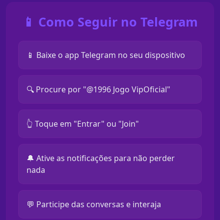
📱 Como Seguir no Telegram
📱 Baixe o app Telegram no seu dispositivo
🔍 Procure por "@1996 Jogo VipOficial"
👆 Toque em "Entrar" ou "Join"
🔔 Ative as notificações para não perder
nada
💬 Participe das conversas e interaja