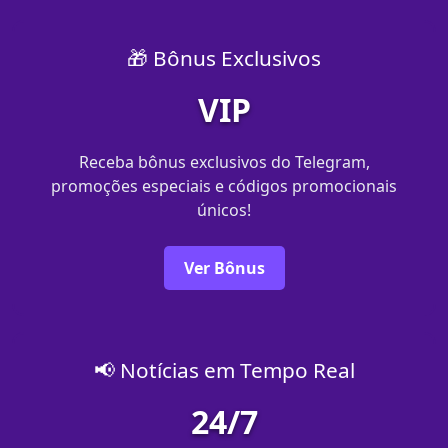
🎁 Bônus Exclusivos
VIP
Receba bônus exclusivos do Telegram,
promoções especiais e códigos promocionais
únicos!
Ver Bônus
📢 Notícias em Tempo Real
24/7