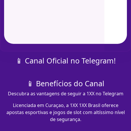
📱 Canal Oficial no Telegram!
📱 Benefícios do Canal
Descubra as vantagens de seguir a 1XX no Telegram
Licenciada em Curaçao, a 1XX 1XX Brasil oferece
apostas esportivas e jogos de slot com altíssimo nível
de segurança.