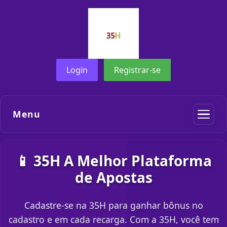
Login
Registrar-se
Menu
📱 35H A Melhor Plataforma
de Apostas
Cadastre-se na 35H para ganhar bônus no
cadastro e em cada recarga. Com a 35H, você tem