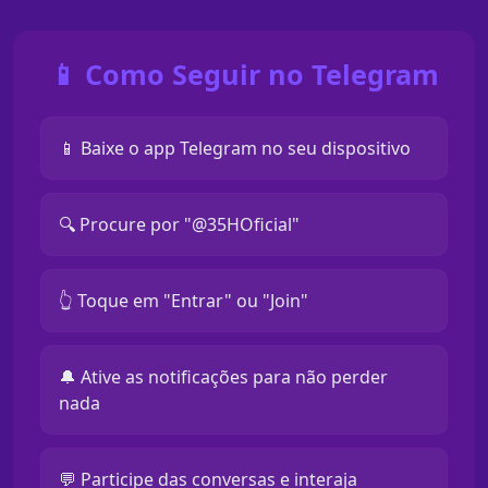
📱 Como Seguir no Telegram
📱 Baixe o app Telegram no seu dispositivo
🔍 Procure por "@35HOficial"
👆 Toque em "Entrar" ou "Join"
🔔 Ative as notificações para não perder
nada
💬 Participe das conversas e interaja