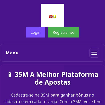
Login
Registrar-se
Menu
📱 35M A Melhor Plataforma
de Apostas
Cadastre-se na 35M para ganhar bônus no
cadastro e em cada recarga. Com a 35M, você tem