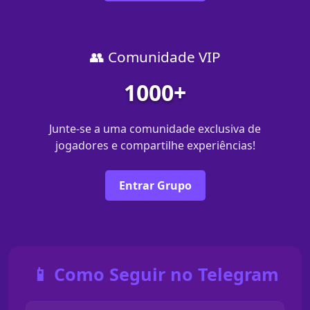
👥 Comunidade VIP
1000+
Junte-se a uma comunidade exclusiva de
jogadores e compartilhe experiências!
Entrar Grupo
📱 Como Seguir no Telegram