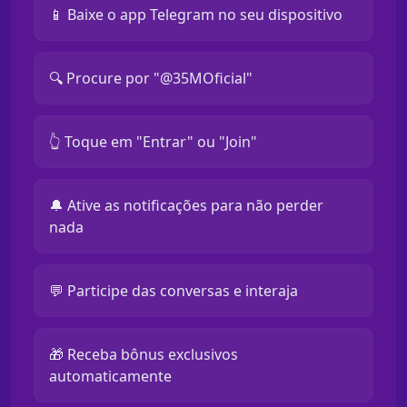
📱 Baixe o app Telegram no seu dispositivo
🔍 Procure por "@35MOficial"
👆 Toque em "Entrar" ou "Join"
🔔 Ative as notificações para não perder
nada
💬 Participe das conversas e interaja
🎁 Receba bônus exclusivos
automaticamente