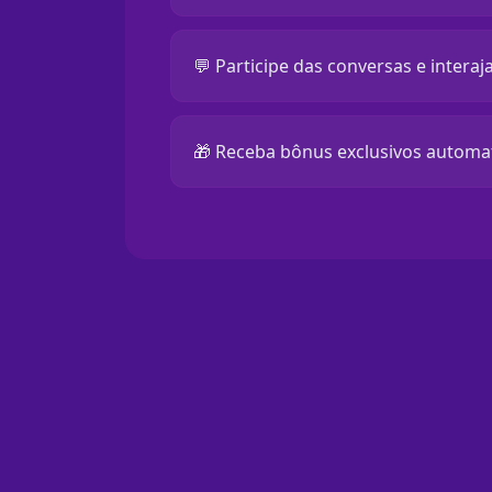
💬 Participe das conversas e interaj
🎁 Receba bônus exclusivos autom