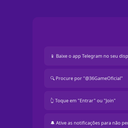
📱 Baixe o app Telegram no seu disp
🔍 Procure por "@36GameOficial"
👆 Toque em "Entrar" ou "Join"
🔔 Ative as notificações para não p