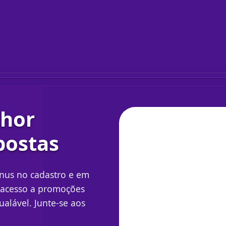
lhor
postas
nus no cadastro e em
 acesso a promoções
ualável. Junte-se aos