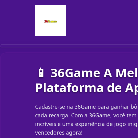
📱 36Game A Me
Plataforma de A
Cadastre-se na 36Game para ganhar bô
cada recarga. Com a 36Game, você tem
incríveis e uma experiência de jogo inig
vencedores agora!