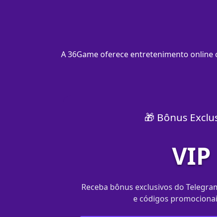
A 36Game oferece entretenimento online co
🎁 Bônus Exclu
VIP
Receba bônus exclusivos do Telegra
e códigos promocionai