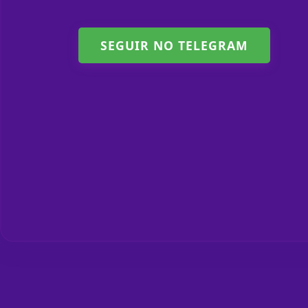
SEGUIR NO TELEGRAM