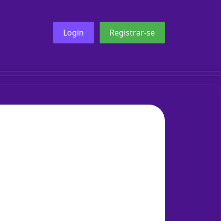
Login
Registrar-se