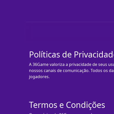
Políticas de Privacida
A 36Game valoriza a privacidade de seus u
nossos canais de comunicação. Todos os dad
jogadores.
Termos e Condições