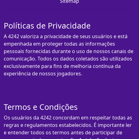
Sitemap
Políticas de Privacidade
A 4242 valoriza a privacidade de seus usuários e está
empenhada em proteger todas as informações
pessoais fornecidas durante o uso de nossos canais de
comunicação. Todos os dados coletados são utilizados
exclusivamente para fins de melhoria contínua da
experiência de nossos jogadores.
Termos e Condições
Os usuários da 4242 concordam em respeitar todas as
regras e regulamentos estabelecidos. É importante ler
e entender todos os termos antes de participar de