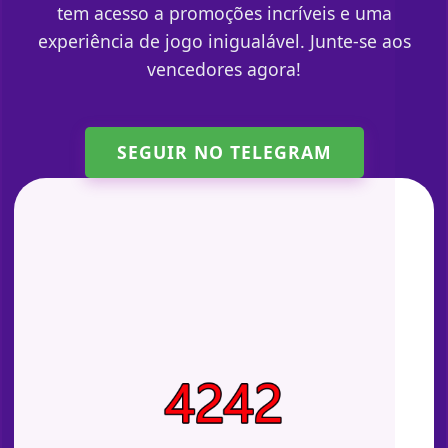
tem acesso a promoções incríveis e uma
experiência de jogo inigualável. Junte-se aos
vencedores agora!
SEGUIR NO TELEGRAM