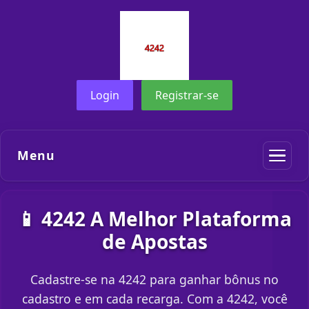
Login
Registrar-se
Menu
📱 4242 A Melhor Plataforma
de Apostas
Cadastre-se na 4242 para ganhar bônus no
cadastro e em cada recarga. Com a 4242, você