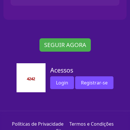
SEGUIR AGORA
Acessos
Login
Registrar-se
Políticas de Privacidade
Termos e Condições