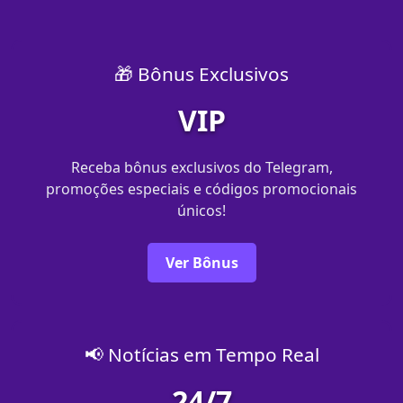
🎁 Bônus Exclusivos
VIP
Receba bônus exclusivos do Telegram,
promoções especiais e códigos promocionais
únicos!
Ver Bônus
📢 Notícias em Tempo Real
24/7