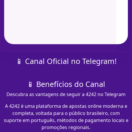
📱 Canal Oficial no Telegram!
📱 Benefícios do Canal
Descubra as vantagens de seguir a 4242 no Telegram
A 4242 é uma plataforma de apostas online moderna e
completa, voltada para o público brasileiro, com
suporte em português, métodos de pagamento locais e
promoções regionais.