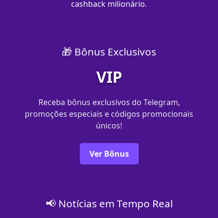
cashback milionário.
🎁 Bônus Exclusivos
VIP
Receba bônus exclusivos do Telegram,
promoções especiais e códigos promocionais
únicos!
Ver Bônus
📢 Notícias em Tempo Real