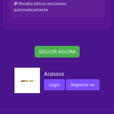
🎁 Receba bônus exclusivos
automaticamente
SEGUIR AGORA
Acessos
Login
Registrar-se