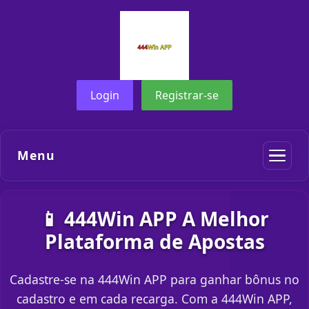
Login
Registrar-se
Menu
📱 444Win APP A Melhor
Plataforma de Apostas
Cadastre-se na 444Win APP para ganhar bônus no
cadastro e em cada recarga. Com a 444Win APP,