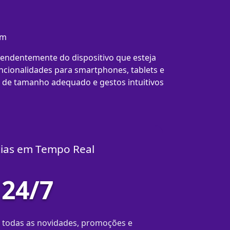
am
pendentemente do dispositivo que esteja
ncionalidades para smartphones, tablets e
s de tamanho adequado e gestos intuitivos
cias em Tempo Real
24/7
e todas as novidades, promoções e