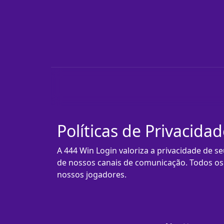
Políticas de Privacida
A 444 Win Login valoriza a privacidade de 
de nossos canais de comunicação. Todos os 
nossos jogadores.