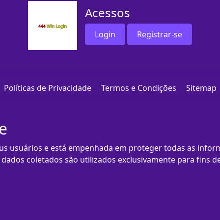
Acessos
Login
Registrar-se
Políticas de Privacidade
Termos e Condições
Sitemap
de
seus usuários e está empenhada em proteger todas as info
dados coletados são utilizados exclusivamente para fins d