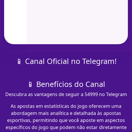
📱 Canal Oficial no Telegram!
📱 Benefícios do Canal
Descubra as vantagens de seguir a 54999 no Telegram
As apostas em estatísticas do jogo oferecem uma
abordagem mais analítica e detalhada às apostas
esportivas, permitindo que você aposte em aspectos
específicos do jogo que podem não estar diretamente