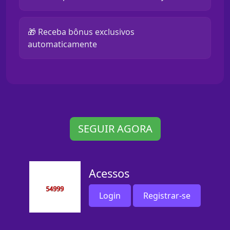
🎁 Receba bônus exclusivos
automaticamente
SEGUIR AGORA
Acessos
Login
Registrar-se