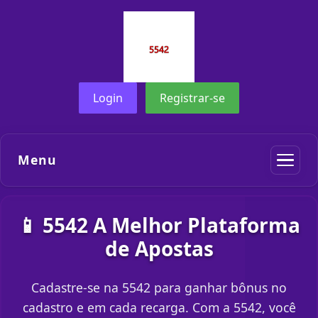
Login
Registrar-se
Menu
📱 5542 A Melhor Plataforma
de Apostas
Cadastre-se na 5542 para ganhar bônus no
cadastro e em cada recarga. Com a 5542, você