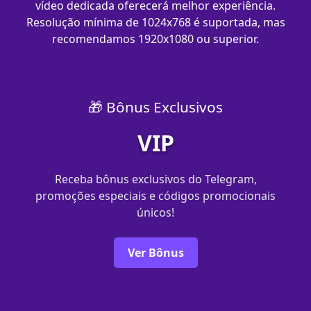
vídeo dedicada oferecerá melhor experiência.
Resolução mínima de 1024x768 é suportada, mas
recomendamos 1920x1080 ou superior.
🎁 Bônus Exclusivos
VIP
Receba bônus exclusivos do Telegram,
promoções especiais e códigos promocionais
únicos!
Ver Bônus