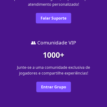
atendimento personalizado!
Falar Suporte
👥 Comunidade VIP
1000+
Junte-se a uma comunidade exclusiva de
jogadores e compartilhe experiências!
Entrar Grupo