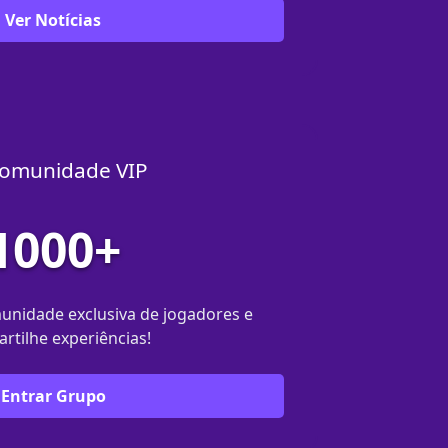
Ver Notícias
Comunidade VIP
1000+
unidade exclusiva de jogadores e
rtilhe experiências!
Entrar Grupo