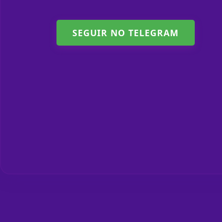
SEGUIR NO TELEGRAM