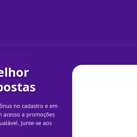
elhor
postas
ônus no cadastro e em
m acesso a promoções
ualável. Junte-se aos