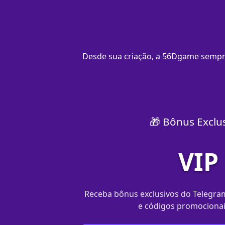
Desde sua criação, a 56Dgame sempre
🎁 Bônus Exclu
VIP
Receba bônus exclusivos do Telegra
e códigos promocionai