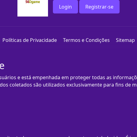
Login
Registrar-se
Políticas de Privacidade
Termos e Condições
Sitemap
de
usuários e está empenhada em proteger todas as informaçõ
os coletados são utilizados exclusivamente para fins de m