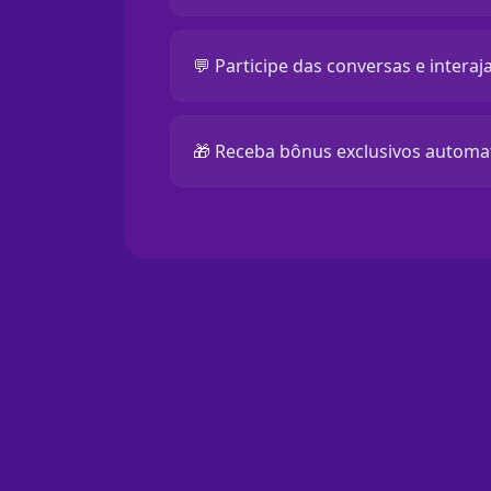
💬 Participe das conversas e interaj
🎁 Receba bônus exclusivos autom