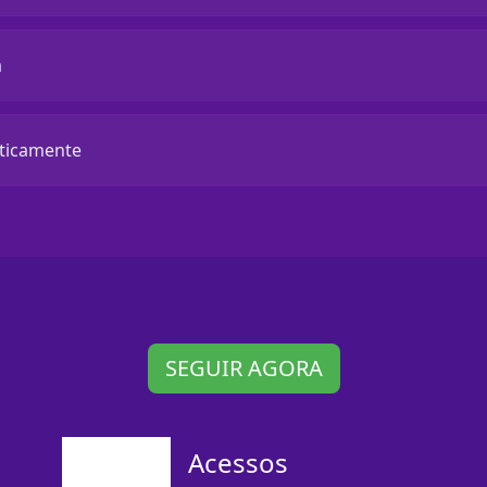
a
aticamente
SEGUIR AGORA
Acessos