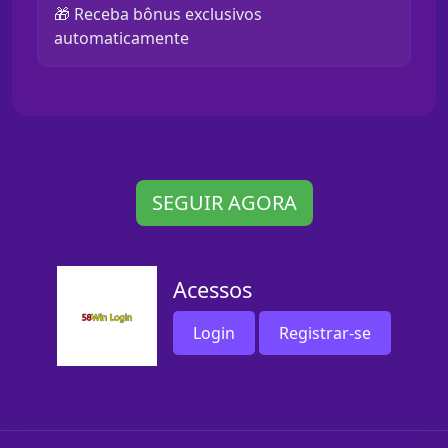
🎁 Receba bônus exclusivos
automaticamente
SEGUIR AGORA
Acessos
Login
Registrar-se