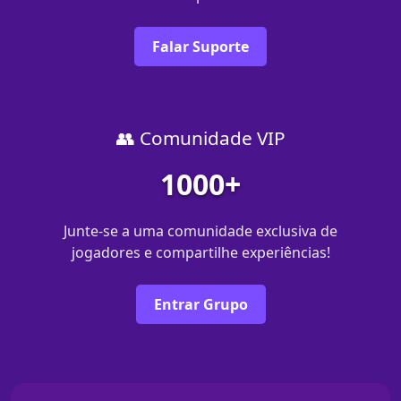
Falar Suporte
👥 Comunidade VIP
1000+
Junte-se a uma comunidade exclusiva de
jogadores e compartilhe experiências!
Entrar Grupo