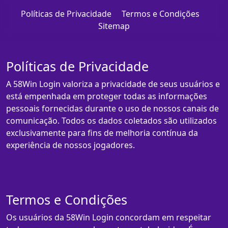
Políticas de Privacidade
Termos e Condições
Sitemap
Políticas de Privacidade
A 58Win Login valoriza a privacidade de seus usuários e
está empenhada em proteger todas as informações
pessoais fornecidas durante o uso de nossos canais de
comunicação. Todos os dados coletados são utilizados
exclusivamente para fins de melhoria contínua da
experiência de nossos jogadores.
Termos e Condições
Os usuários da 58Win Login concordam em respeitar