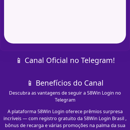
📱 Canal Oficial no Telegram!
📱 Benefícios do Canal
Descubra as vantagens de seguir a 58Win Login no
Telegram
A plataforma 58Win Login oferece prêmios surpresa
incríveis — com registro gratuito da 58Win Login Brasil ,
bônus de recarga e várias promoções na palma da sua