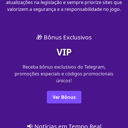
atualizações na legislação e sempre priorize sites que
valorizem a segurança e a responsabilidade no jogo.
🎁 Bônus Exclusivos
VIP
Receba bônus exclusivos do Telegram,
promoções especiais e códigos promocionais
únicos!
Ver Bônus
📢 Notícias em Tempo Real