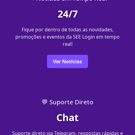
24/7
Fique por dentro de todas as novidades,
promoções e eventos da 5EE Login em tempo
real!
Ver Notícias
💬 Suporte Direto
Chat
Suporte direto via Telegram, respostas rápidas e