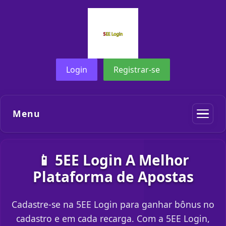
Login
Registrar-se
Menu
📱 5EE Login A Melhor
Plataforma de Apostas
Cadastre-se na 5EE Login para ganhar bônus no
cadastro e em cada recarga. Com a 5EE Login,