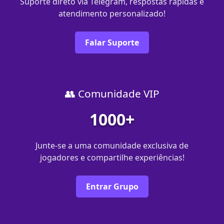
Suporte direto via Telegram, respostas rápidas e
atendimento personalizado!
Falar Suporte
👥 Comunidade VIP
1000+
Junte-se a uma comunidade exclusiva de
jogadores e compartilhe experiências!
Entrar Grupo