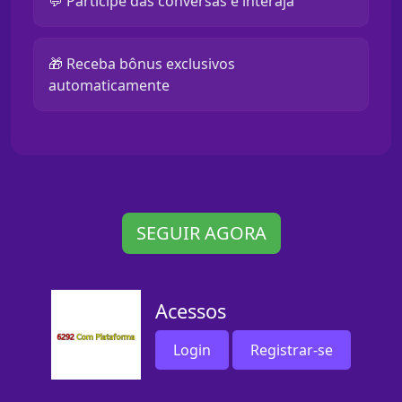
💬 Participe das conversas e interaja
🎁 Receba bônus exclusivos
automaticamente
SEGUIR AGORA
Acessos
Login
Registrar-se