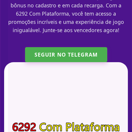
bônus no cadastro e em cada recarga. Com a
6292 Com Plataforma, você tem acesso a
promoções incríveis e uma experiência de jogo
inigualável. Junte-se aos vencedores agora!
SEGUIR NO TELEGRAM