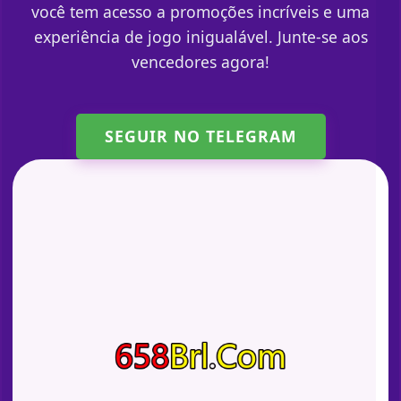
você tem acesso a promoções incríveis e uma
experiência de jogo inigualável. Junte-se aos
vencedores agora!
SEGUIR NO TELEGRAM