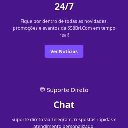
24/7
Fique por dentro de todas as novidades,
promoções e eventos da 658Brl.Com em tempo
real!
Ver Notícias
💬 Suporte Direto
Chat
Suporte direto via Telegram, respostas rápidas e
atendimento personalizado!