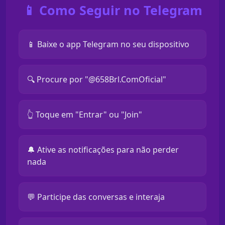
📱 Como Seguir no Telegram
📱 Baixe o app Telegram no seu dispositivo
🔍 Procure por "@658Brl.ComOficial"
👆 Toque em "Entrar" ou "Join"
🔔 Ative as notificações para não perder
nada
💬 Participe das conversas e interaja