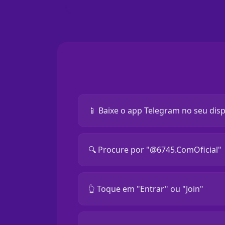
📱 Baixe o app Telegram no seu disp
🔍 Procure por "@6745.ComOficial"
👆 Toque em "Entrar" ou "Join"