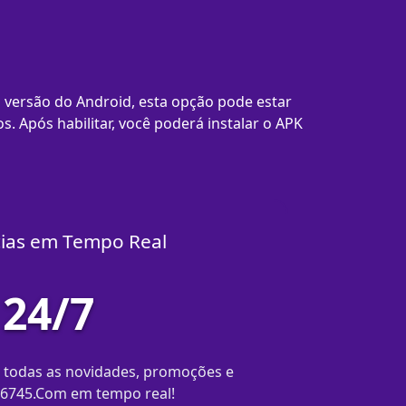
 versão do Android, esta opção pode estar
. Após habilitar, você poderá instalar o APK
cias em Tempo Real
24/7
e todas as novidades, promoções e
 6745.Com em tempo real!