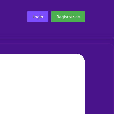
Login
Registrar-se