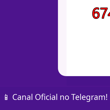
📱 Canal Oficial no Telegram!