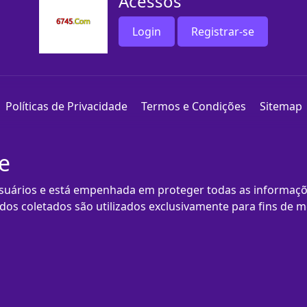
Acessos
Login
Registrar-se
Políticas de Privacidade
Termos e Condições
Sitemap
de
usuários e está empenhada em proteger todas as informaçõ
os coletados são utilizados exclusivamente para fins de m