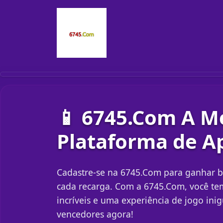
📱 6745.Com A M
Plataforma de A
Cadastre-se na 6745.Com para ganhar 
cada recarga. Com a 6745.Com, você t
incríveis e uma experiência de jogo inig
vencedores agora!