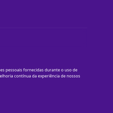
es pessoais fornecidas durante o uso de
elhoria contínua da experiência de nossos