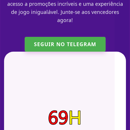
acesso a promoções incríveis e uma experiência
de jogo inigualável. Junte-se aos vencedores
agora!
SEGUIR NO TELEGRAM