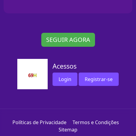
SEGUIR AGORA
Acessos
Login
Registrar-se
Políticas de Privacidade
Termos e Condições
Sitemap