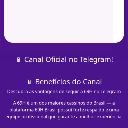
📱 Canal Oficial no Telegram!
📱 Benefícios do Canal
Descubra as vantagens de seguir a 69H no Telegram
A 69H é um dos maiores cassinos do Brasil — a
plataforma 69H Brasil possui forte respaldo e uma
equipe profissional que garante a melhor experiência.