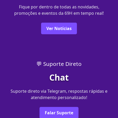
Fique por dentro de todas as novidades,
promoções e eventos da 69H em tempo real!
Ver Notícias
💬 Suporte Direto
Chat
Suporte direto via Telegram, respostas rápidas e
atendimento personalizado!
Falar Suporte