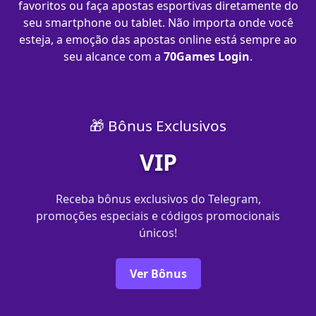
favoritos ou faça apostas esportivas diretamente do
seu smartphone ou tablet. Não importa onde você
esteja, a emoção das apostas online está sempre ao
seu alcance com a
70Games Login
.
🎁 Bônus Exclusivos
VIP
Receba bônus exclusivos do Telegram,
promoções especiais e códigos promocionais
únicos!
Ver Bônus