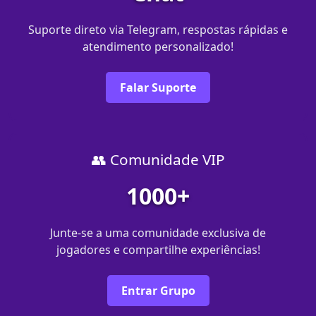
Suporte direto via Telegram, respostas rápidas e
atendimento personalizado!
Falar Suporte
👥 Comunidade VIP
1000+
Junte-se a uma comunidade exclusiva de
jogadores e compartilhe experiências!
Entrar Grupo