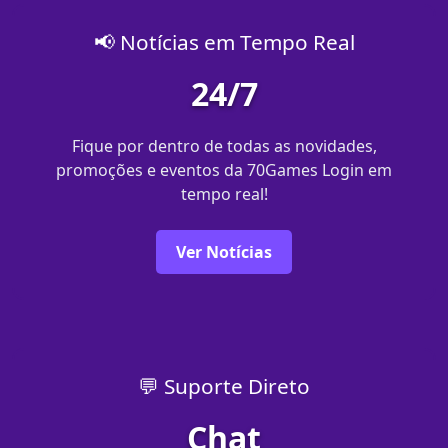
📢 Notícias em Tempo Real
24/7
Fique por dentro de todas as novidades,
promoções e eventos da 70Games Login em
tempo real!
Ver Notícias
💬 Suporte Direto
Chat