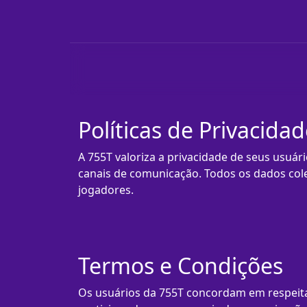
Políticas de Privacida
A 755T valoriza a privacidade de seus usuá
canais de comunicação. Todos os dados cole
jogadores.
Termos e Condições
Os usuários da 755T concordam em respeitar