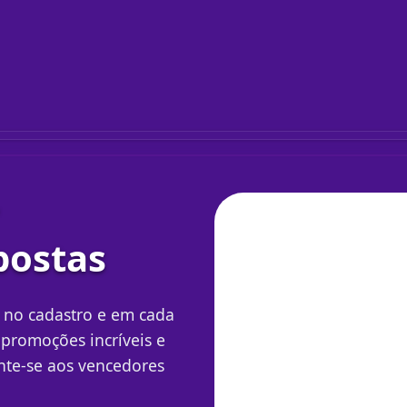
postas
 no cadastro e em cada
 promoções incríveis e
unte-se aos vencedores