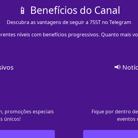
📱 Benefícios do Canal
Descubra as vantagens de seguir a 755T no Telegram
rentes níveis com benefícios progressivos. Quanto mais voc
sivos
📢 Notí
m, promoções especiais
Fique por dentro d
s únicos!
eventos 