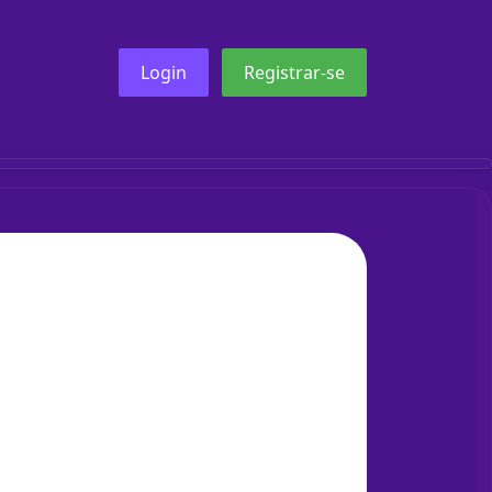
Login
Registrar-se