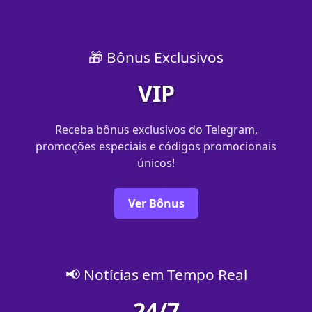
🎁 Bônus Exclusivos
VIP
Receba bônus exclusivos do Telegram,
promoções especiais e códigos promocionais
únicos!
Ver Bônus
📢 Notícias em Tempo Real
24/7