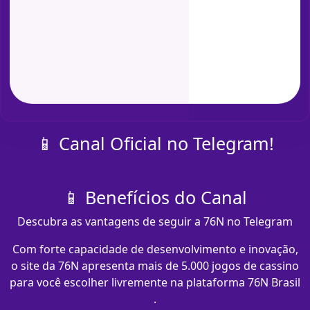
📱 Canal Oficial no Telegram!
📱 Benefícios do Canal
Descubra as vantagens de seguir a 76N no Telegram
Com forte capacidade de desenvolvimento e inovação,
o site da 76N apresenta mais de 5.000 jogos de cassino
para você escolher livremente na plataforma 76N Brasil
.