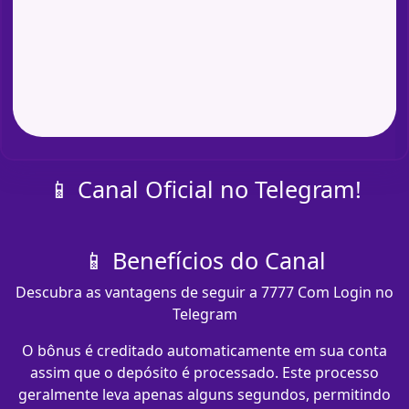
📱 Canal Oficial no Telegram!
📱 Benefícios do Canal
Descubra as vantagens de seguir a 7777 Com Login no
Telegram
O bônus é creditado automaticamente em sua conta
assim que o depósito é processado. Este processo
geralmente leva apenas alguns segundos, permitindo