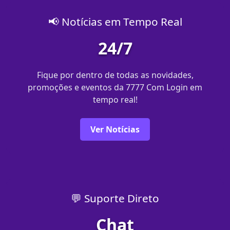
📢 Notícias em Tempo Real
24/7
Fique por dentro de todas as novidades,
promoções e eventos da 7777 Com Login em
tempo real!
Ver Notícias
💬 Suporte Direto
Chat