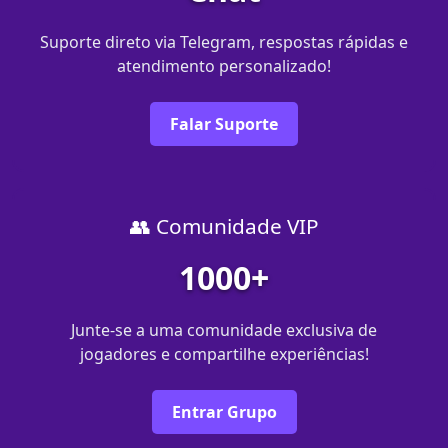
Suporte direto via Telegram, respostas rápidas e
atendimento personalizado!
Falar Suporte
👥 Comunidade VIP
1000+
Junte-se a uma comunidade exclusiva de
jogadores e compartilhe experiências!
Entrar Grupo