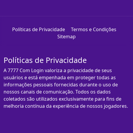
Políticas de Privacidade
Termos e Condições
Sitemap
Políticas de Privacidade
A 7777 Com Login valoriza a privacidade de seus
usuários e está empenhada em proteger todas as
informações pessoais fornecidas durante o uso de
nossos canais de comunicação. Todos os dados
coletados são utilizados exclusivamente para fins de
melhoria contínua da experiência de nossos jogadores.