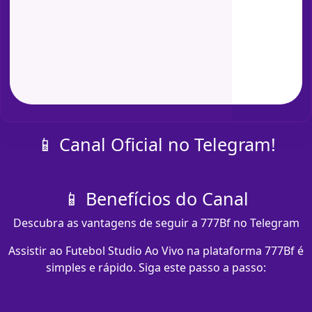
📱 Canal Oficial no Telegram!
📱 Benefícios do Canal
Descubra as vantagens de seguir a 777Bf no Telegram
Assistir ao Futebol Studio Ao Vivo na plataforma 777Bf é
simples e rápido. Siga este passo a passo: