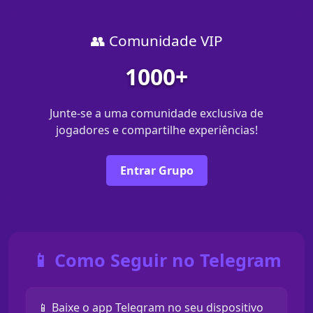
👥 Comunidade VIP
1000+
Junte-se a uma comunidade exclusiva de
jogadores e compartilhe experiências!
Entrar Grupo
📱 Como Seguir no Telegram
📱 Baixe o app Telegram no seu dispositivo