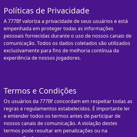
Políticas de Privacidade
A 777Bf valoriza a privacidade de seus usuários e está
empenhada em proteger todas as informações
pessoais fornecidas durante o uso de nossos canais de
comunicação. Todos os dados coletados são utilizados
exclusivamente para fins de melhoria contínua da
experiência de nossos jogadores.
Termos e Condições
Os usuários da 777Bf concordam em respeitar todas as
regras e regulamentos estabelecidos. É importante ler
e entender todos os termos antes de participar de
nossos canais de comunicação. A violação destes
termos pode resultar em penalizações ou na