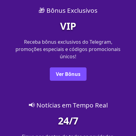
🎁 Bônus Exclusivos
VIP
Receba bônus exclusivos do Telegram,
promoções especiais e códigos promocionais
únicos!
Ver Bônus
📢 Notícias em Tempo Real
24/7