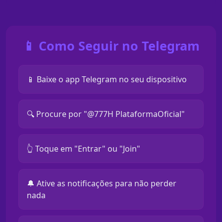
📱 Como Seguir no Telegram
📱 Baixe o app Telegram no seu dispositivo
🔍 Procure por "@777H PlataformaOficial"
👆 Toque em "Entrar" ou "Join"
🔔 Ative as notificações para não perder
nada