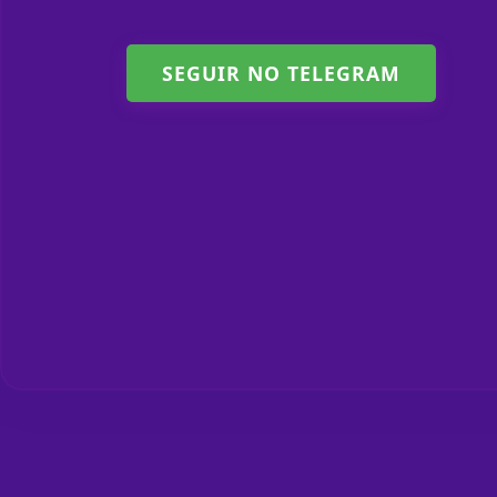
SEGUIR NO TELEGRAM