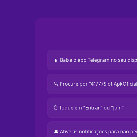
📱 Baixe o app Telegram no seu disp
🔍 Procure por "@777Slot ApkOficia
👆 Toque em "Entrar" ou "Join"
🔔 Ative as notificações para não p