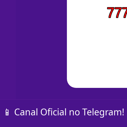
📱 Canal Oficial no Telegram!