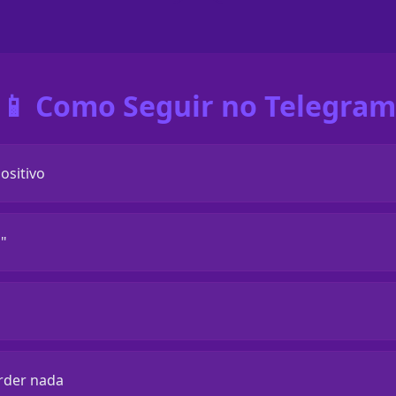
📱 Como Seguir no Telegram
ositivo
l"
erder nada