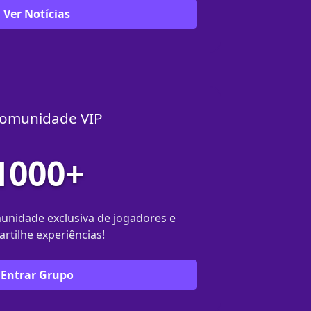
Ver Notícias
Comunidade VIP
1000+
unidade exclusiva de jogadores e
rtilhe experiências!
Entrar Grupo