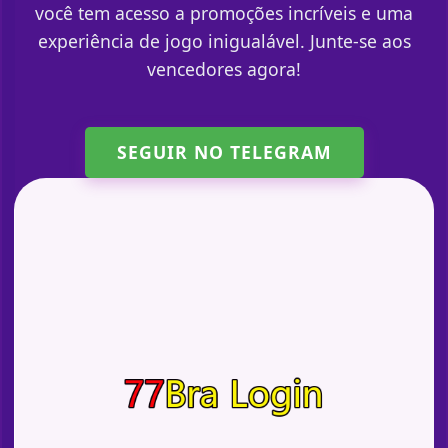
você tem acesso a promoções incríveis e uma
experiência de jogo inigualável. Junte-se aos
vencedores agora!
SEGUIR NO TELEGRAM