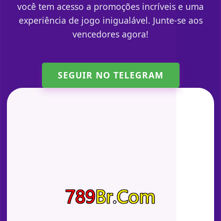
você tem acesso a promoções incríveis e uma
experiência de jogo inigualável. Junte-se aos
vencedores agora!
SEGUIR NO TELEGRAM