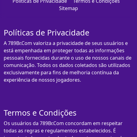
Políticas de Privacidade
Termos e Condições
Sitemap
Políticas de Privacidade
A 789Br.Com valoriza a privacidade de seus usuários e
está empenhada em proteger todas as informações
pessoais fornecidas durante o uso de nossos canais de
comunicação. Todos os dados coletados são utilizados
exclusivamente para fins de melhoria contínua da
experiência de nossos jogadores.
Termos e Condições
Os usuários da 789Br.Com concordam em respeitar
todas as regras e regulamentos estabelecidos. É