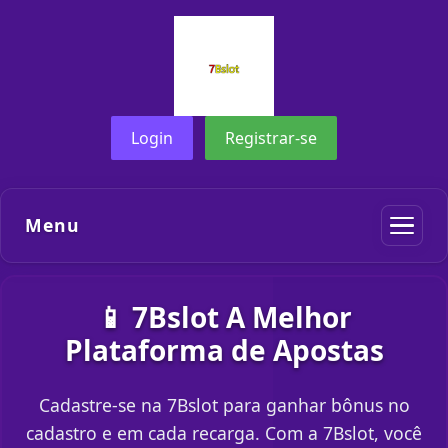
Login
Registrar-se
Menu
📱 7Bslot A Melhor
Plataforma de Apostas
Cadastre-se na 7Bslot para ganhar bônus no
cadastro e em cada recarga. Com a 7Bslot, você