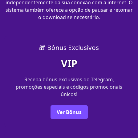
independentemente da sua conexão com a internet. O
sistema também oferece a opção de pausar e retomar
o download se necessário.
🎁 Bônus Exclusivos
VIP
Receba bônus exclusivos do Telegram,
promoções especiais e códigos promocionais
únicos!
Ver Bônus