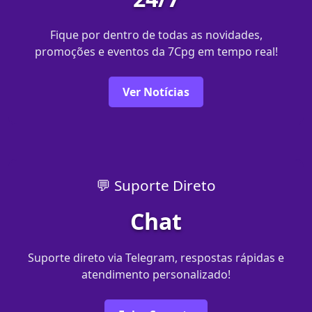
Fique por dentro de todas as novidades,
promoções e eventos da 7Cpg em tempo real!
Ver Notícias
💬 Suporte Direto
Chat
Suporte direto via Telegram, respostas rápidas e
atendimento personalizado!