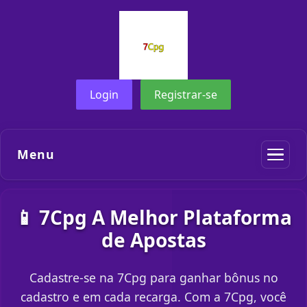
Login
Registrar-se
Menu
📱 7Cpg A Melhor Plataforma
de Apostas
Cadastre-se na 7Cpg para ganhar bônus no
cadastro e em cada recarga. Com a 7Cpg, você