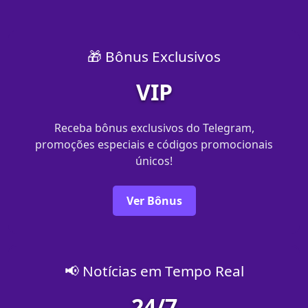
🎁 Bônus Exclusivos
VIP
Receba bônus exclusivos do Telegram,
promoções especiais e códigos promocionais
únicos!
Ver Bônus
📢 Notícias em Tempo Real
24/7