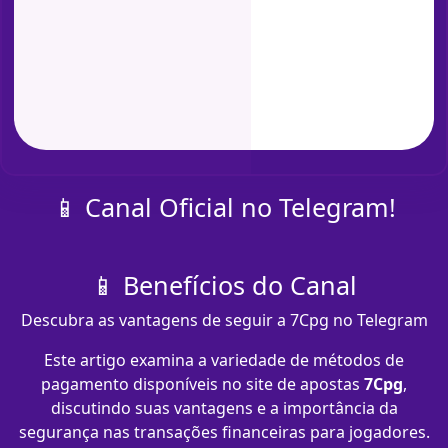
📱 Canal Oficial no Telegram!
📱 Benefícios do Canal
Descubra as vantagens de seguir a 7Cpg no Telegram
Este artigo examina a variedade de métodos de
pagamento disponíveis no site de apostas
7Cpg
,
discutindo suas vantagens e a importância da
segurança nas transações financeiras para jogadores.