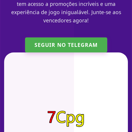
tem acesso a promoções incríveis e uma
experiência de jogo inigualável. Junte-se aos
vencedores agora!
SEGUIR NO TELEGRAM