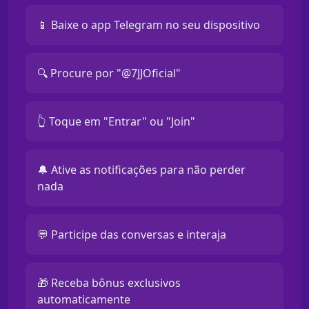
📱 Baixe o app Telegram no seu dispositivo
🔍 Procure por "@7JJOficial"
👆 Toque em "Entrar" ou "Join"
🔔 Ative as notificações para não perder
nada
💬 Participe das conversas e interaja
🎁 Receba bônus exclusivos
automaticamente