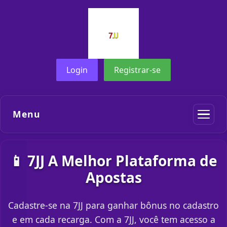
Login
Registrar-se
Menu
📱 7JJ A Melhor Plataforma de
Apostas
Cadastre-se na 7JJ para ganhar bônus no cadastro
e em cada recarga. Com a 7JJ, você tem acesso a