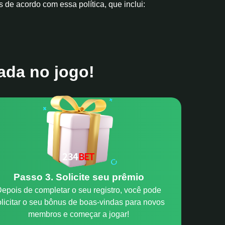
de acordo com essa política, que inclui:
ada no jogo!
Passo 3. Solicite seu prêmio
epois de completar o seu registro, você pode
olicitar o seu bônus de boas-vindas para novos
membros e começar a jogar!