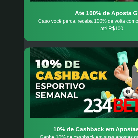
Ate 100% de Aposta Gr
Caso você perca, receba 100% de volta como
até R$100.
10% de Cashback em Apostas
Ganhe 10% de cashback em suas apostas grá