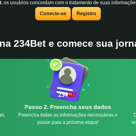
t
, os usuários concordam com o tratamento de suas informações 
Conecte-se
Registro
 na 234Bet e comece sua jorn
Passo 2. Preencha seus dados
et,
Preencha todas as informações necessárias e
D
passe para a próxima etapa!
s