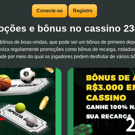
Conecte-se
Registro
ções e bônus no cassino 23
 bônus de boas-vindas, que pode ser um bônus de primeiro dep
rganiza regularmente promoções como bônus de recarga, rodada
ade por meio do qual os jogadores podem desfrutar de vários bô