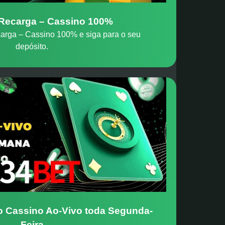
Recarga – Cassino 100%
arga – Cassino 100% e siga para o seu
depósito.
 Cassino Ao-Vivo toda Segunda-
Feira