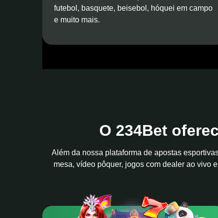
futebol, basquete, beisebol, hóquei em campo
e muito mais.
O 234Bet ofere
Além da nossa plataforma de apostas esportiva
mesa, vídeo pôquer, jogos com dealer ao vivo 