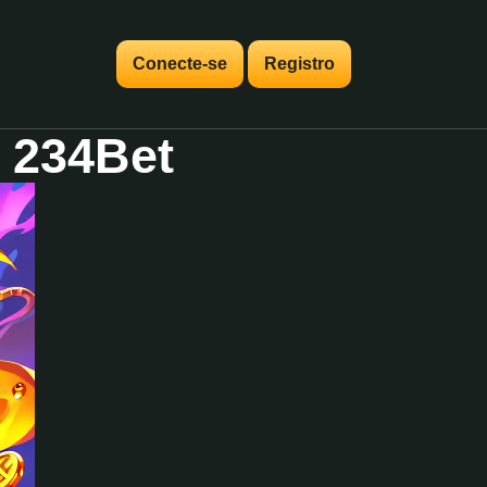
Conecte-se
Registro
 234Bet