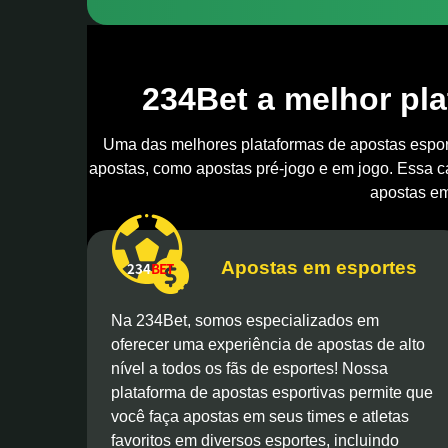
234Bet a melhor pla
Uma das melhores plataformas de apostas esporti
apostas, como apostas pré-jogo e em jogo. Essa ca
apostas em
Apostas em esportes
Na 234Bet, somos especializados em
oferecer uma experiência de apostas de alto
nível a todos os fãs de esportes! Nossa
plataforma de apostas esportivas permite que
você faça apostas em seus times e atletas
favoritos em diversos esportes, incluindo