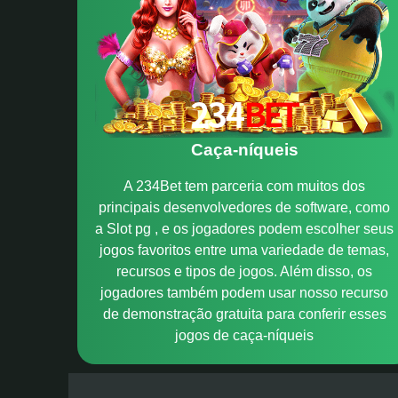
Caça-níqueis
A 234Bet tem parceria com muitos dos
principais desenvolvedores de software, como
a Slot pg , e os jogadores podem escolher seus
jogos favoritos entre uma variedade de temas,
recursos e tipos de jogos. Além disso, os
jogadores também podem usar nosso recurso
de demonstração gratuita para conferir esses
jogos de caça-níqueis