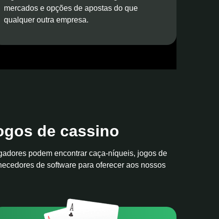
mercados e opções de apostas do que
qualquer outra empresa.
ogos de cassino
gadores podem encontrar caça-níqueis, jogos de
necedores de software para oferecer aos nossos