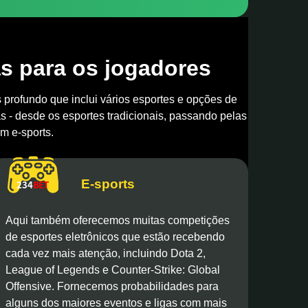
as para os jogadores
 profundo que inclui vários esportes e opções de
s - desde os esportes tradicionais, passando pelas
m e-sports.
E-sports
Aqui também oferecemos muitas competições
de esportes eletrônicos que estão recebendo
cada vez mais atenção, incluindo Dota 2,
League of Legends e Counter-Strike: Global
Offensive. Fornecemos probabilidades para
alguns dos maiores eventos e ligas com mais