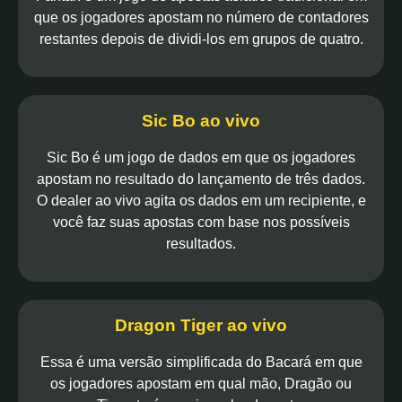
que os jogadores apostam no número de contadores
restantes depois de dividi-los em grupos de quatro.
Sic Bo ao vivo
Sic Bo é um jogo de dados em que os jogadores
apostam no resultado do lançamento de três dados.
O dealer ao vivo agita os dados em um recipiente, e
você faz suas apostas com base nos possíveis
resultados.
Dragon Tiger ao vivo
Essa é uma versão simplificada do Bacará em que
os jogadores apostam em qual mão, Dragão ou