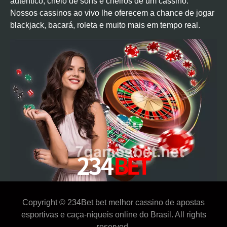
autêntico, cheio de sons e cheiros de um cassino.
Nossos cassinos ao vivo lhe oferecem a chance de jogar
blackjack, bacará, roleta e muito mais em tempo real.
Copyright © 234Bet bet melhor cassino de apostas
esportivas e caça-níqueis online do Brasil. All rights
reserved.