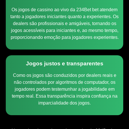
Os jogos de cassino ao vivo da 234Bet bet atendem
tanto a jogadores iniciantes quanto a experientes. Os
dealers são profissionais e amigáveis, tornando os
jogos acessíveis para iniciantes e, ao mesmo tempo,
proporcionando emoção para jogadores experientes.
Jogos justos e transparentes
Como os jogos são conduzidos por dealers reais e
não controlados por algoritmos de computador, os
jogadores podem testemunhar a jogabilidade em
tempo real. Essa transparência inspira confiança na
imparcialidade dos jogos.