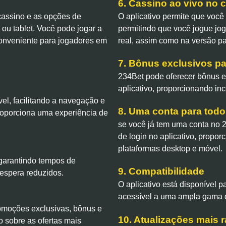
6. Cassino ao vivo no c
cassino e as opções de
O aplicativo permite que você
ou tablet. Você pode jogar a
permitindo que você jogue jo
conveniente para jogadores em
real, assim como na versão pa
7. Bônus exclusivos pa
234Bet pode oferecer bônus e
aplicativo, proporcionando inc
vel, facilitando a navegação e
8. Uma conta para tod
proporciona uma experiência de
se você já tem uma conta no 
de login no aplicativo, propor
plataformas desktop e móvel.
 garantindo tempos de
9. Compatibilidade
 espera reduzidos.
O aplicativo está disponível p
acessível a uma ampla gama d
romoções exclusivas, bônus e
10. Atualizações mais 
o sobre as ofertas mais