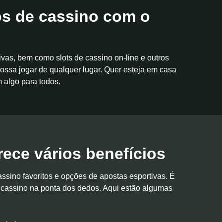
os de cassino com o
ivas, bem como slots de cassino on-line e outros
possa jogar de qualquer lugar. Quer esteja em casa
 algo para todos.
rece vários benefícios
ssino favoritos e opções de apostas esportivas. É
 cassino na ponta dos dedos. Aqui estão algumas