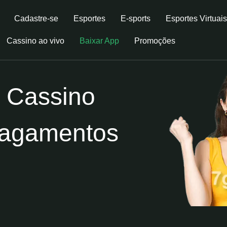
Cadastre-se
Esportes
E-sports
Esportes Virtuais
Cassino ao vivo
Baixar App
Promoções
 Cassino
Pagamentos