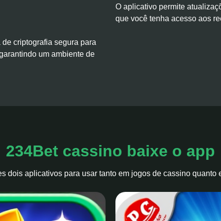
O aplicativo permite atualiza
que você tenha acesso aos re
 de criptografia segura para
, garantindo um ambiente de
234Bet cassino baixe o app
 dois aplicativos para usar tanto em jogos de cassino quanto 