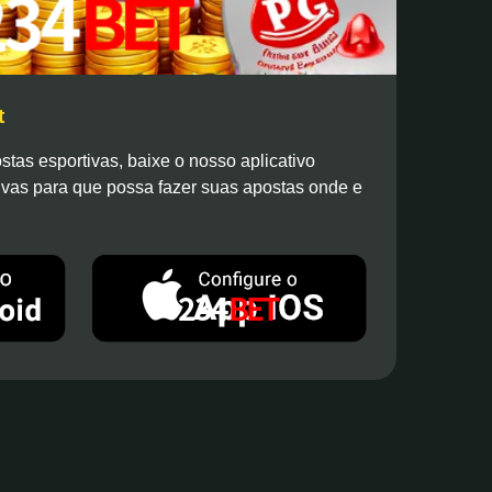
t
tas esportivas, baixe o nosso aplicativo
ivas para que possa fazer suas apostas onde e