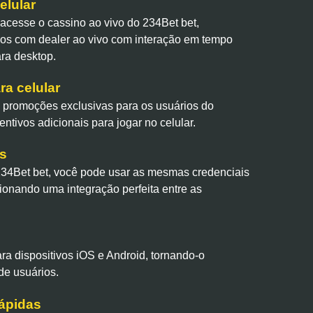
elular
 acesse o cassino ao vivo do 234Bet bet,
gos com dealer ao vivo com interação em tempo
ra desktop.
ra celular
 promoções exclusivas para os usuários do
entivos adicionais para jogar no celular.
os
234Bet bet, você pode usar as mesmas credenciais
cionando uma integração perfeita entre as
ara dispositivos iOS e Android, tornando-o
e usuários.
rápidas