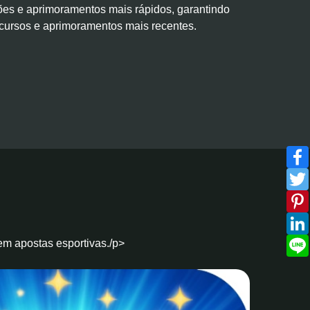
ções e aprimoramentos mais rápidos, garantindo
cursos e aprimoramentos mais recentes.
em apostas esportivas./p>